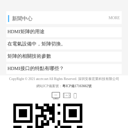
新聞中心
MORE
HDMI矩陣的用途
在電氣設備中，矩陣切換。
矩陣的相關技術參數
HDMI接口的特點有哪些？
CopyRight © 2021 atcctv.net All Rights Reserved. 深圳安泰宏業科技有限公司
網站ICP備案號：
粵ICP備17163662號