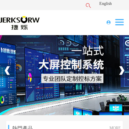
English
熱門產品
MORE