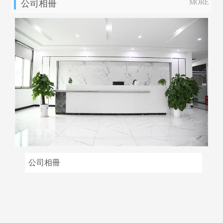
MORE
公司相冊
公司相冊