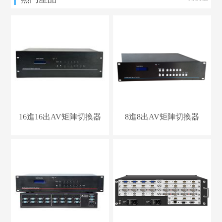
16進16出AV矩陣切換器
8進8出AV矩陣切換器