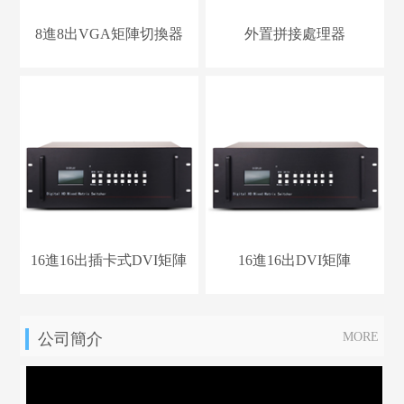
8進8出VGA矩陣切換器
外置拼接處理器
16進16出插卡式DVI矩陣
16進16出DVI矩陣
MORE
公司簡介